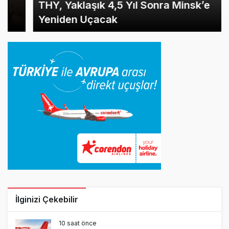
THY, Yaklaşık 4,5 Yıl Sonra Minsk’e
Yeniden Uçacak
İlginizi Çekebilir
10 saat önce