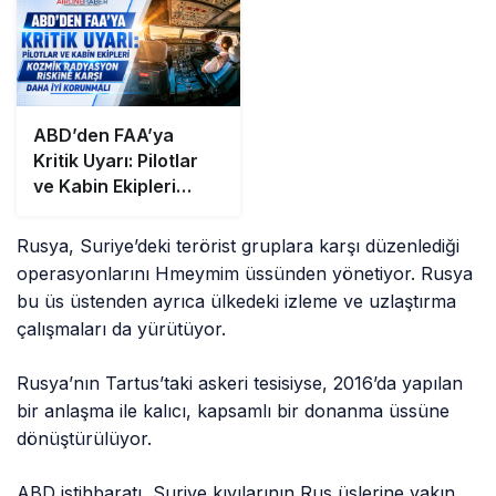
ABD’den FAA’ya
Kritik Uyarı: Pilotlar
ve Kabin Ekipleri
Kozmik Radyasyon
Riskine Karşı Daha İyi
Rusya, Suriye’deki terörist gruplara karşı düzenlediği
Korunmalı
operasyonlarını Hmeymim üssünden yönetiyor. Rusya
bu üs üstenden ayrıca ülkedeki izleme ve uzlaştırma
çalışmaları da yürütüyor.
Rusya’nın Tartus’taki askeri tesisiyse, 2016’da yapılan
bir anlaşma ile kalıcı, kapsamlı bir donanma üssüne
dönüştürülüyor.
ABD istihbaratı, Suriye kıyılarının Rus üslerine yakın