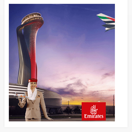
6 saat önce
BookingAgora’dan Dubai’ye iki FAM Trip
8 saat önce
AJet Uçuşlarıyla Rus Turist İçin Yeni
Türkiye Rotası
9 saat önce
Airbus Temmuz bilançosunu açıkladı:
204 yeni sipariş
9 saat önce
İstanbul uçağına polis köpeklerle girdi: 3
yolcu indirildi
10 saat önce
AyJet eğitim uçağı Hezarfen yakınında