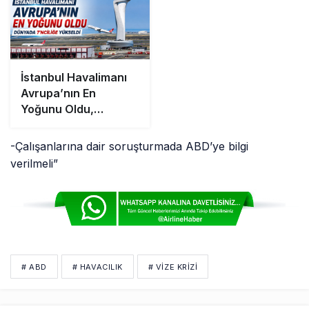
İstanbul Havalimanı
Avrupa’nın En
Yoğunu Oldu,
Dünyada 7’nciliğe
Yükseldi
-Çalışanlarına dair soruşturmada ABD’ye bilgi
verilmeli”
# ABD
# HAVACILIK
# VIZE KRIZI