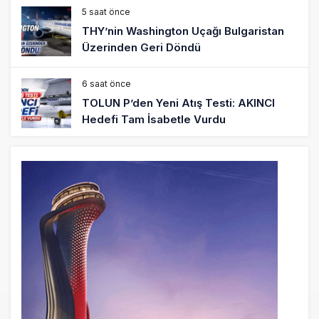
5 saat önce
THY’nin Washington Uçağı Bulgaristan
Üzerinden Geri Döndü
6 saat önce
TOLUN P’den Yeni Atış Testi: AKINCI
Hedefi Tam İsabetle Vurdu
6 saat önce
Türkiye’nin Milli Motor Projelerinde Yeni
Dönem: TEI TEKNOLOJİ Kuruldu
22 saat önce
SunExpress Günlük Yolcu Rekorunu 72
Bin 340’a Çıkardı
23 saat önce
İstanbul Havalimanı’nın 4. Pistinde İlk