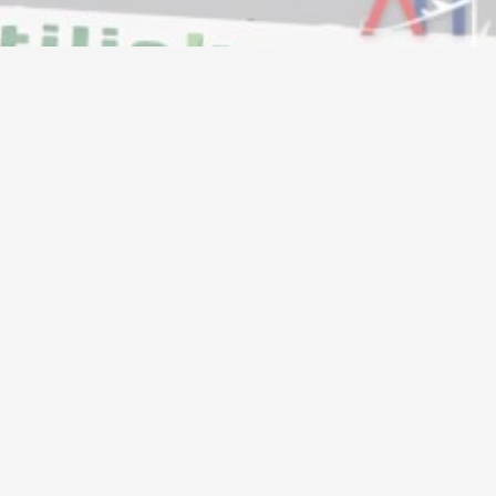
girip uçak yolculuğu
ı! Sebebi ise…