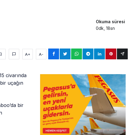
Okuma süresi
0dk, 18sn
A+
A-
15 civarında
bir uçağın
aboo’da bir
n