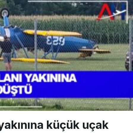
 Milli Motor Projelerinde Yeni Dönem: TEI TEKNOLOJİ Kuruldu
Günlük Yolcu Rekorunu 72 Bin 340’a Çıkardı
limanı’nın 4. Pistinde İlk Test Uçuşu Yapıldı
yakınına küçük uçak