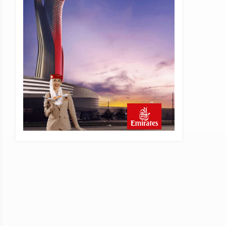
22 saat önce
SunExpress Günlük Yolcu
Rekorunu 72 Bin 340’a
Çıkardı
23 saat önce
İstanbul Havalimanı’nın 4.
Pistinde İlk Test Uçuşu
Yapıldı
23 saat önce
Aslıhan Güven, Airport
Leader of the Future Finalisti
Oldu