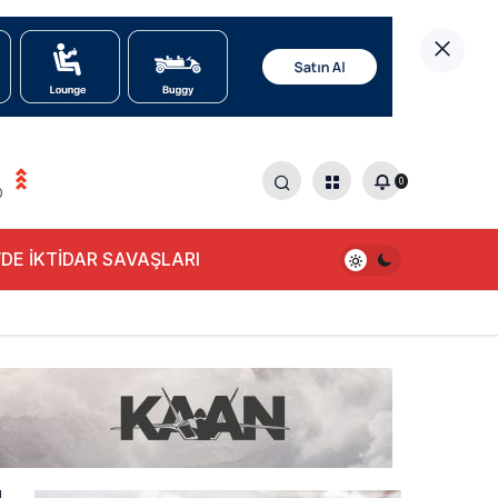
0
0
DE İKTİDAR SAVAŞLARI