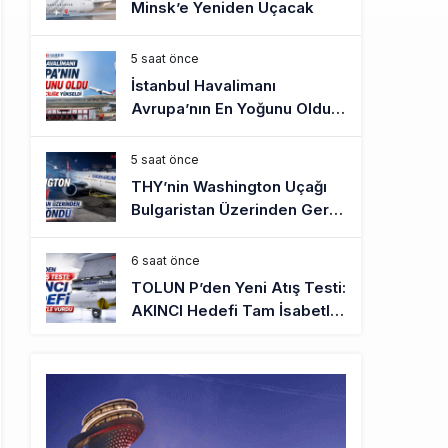
Minsk’e Yeniden Uçacak
5 saat önce
İstanbul Havalimanı
Avrupa’nın En Yoğunu Oldu,
Dünyada 7’nciliğe Yükseldi
5 saat önce
THY’nin Washington Uçağı
Bulgaristan Üzerinden Geri
Döndü
6 saat önce
TOLUN P’den Yeni Atış Testi:
AKINCI Hedefi Tam İsabetle
Vurdu
6 saat önce
Türkiye’nin Milli Motor
Projelerinde Yeni Dönem:
TEI TEKNOLOJİ Kuruldu