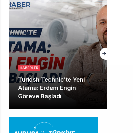
HABERLER
THY, Yaklaşık 4,5 Yıl Sonra
Minsk’e Yeniden Uçacak