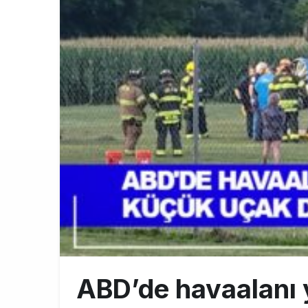
Türkiye’nin
10:26
SunExpress 
18:40
İstanbul Hava
17:59
ABD’de havaalanı 