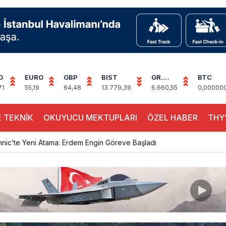
D
EURO
GBP
BIST
GR.
BTC
ALTIN
71
55,19
64,48
13.779,39
6.660,55
0,00000
 TEKNİK
OKUYUCU MEKTUPLARI
ÖZEL HABER
THY’
hnic’te Yeni Atama: Erdem Engin Göreve Başladı
k 4,5 Yıl Sonra Minsk’e Yeniden Uçacak
alimanı Avrupa’nın En Yoğunu Oldu, Dünyada 7’nciliğe Yükseldi
ington Uçağı Bulgaristan Üzerinden Geri Döndü
 Yeni Atış Testi: AKINCI Hedefi Tam İsabetle Vurdu