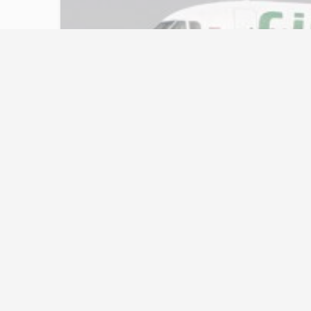
Karısının kılığına 
yaparken yakaland