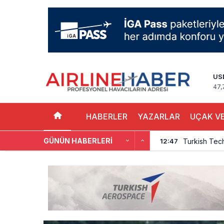
US
47,
HABERLER
YAZARLAR
UÇAK VE
GÜNÜN HABERLERI
Turkish Tec
12:47
THY, Yaklaşı
12:18
İstanbul Hav
11:58
THY’nin Wash
11:13
TOLUN P’den
10:48