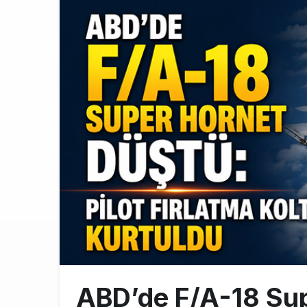
Norwegian U
17:00
British Airw
16:00
Çiti aştı, b
15:00
ABD’de F/A-18 Sup