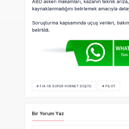
ABD askeri makamları, kazanın teknik arıza,
kaynaklanmadığını belirlemek amacıyla detayl
Soruşturma kapsamında uçuş verileri, bakım k
belirtildi.
# F/A-18 SUPER HORNET DÜŞTÜ
# PİLOT
Bir Yorum Yaz