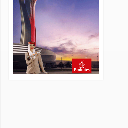
20 saat önce
British Airways A380
seferlerini yüzde 28
azaltıyor
21 saat önce
Çiti aştı, bakım uçağına girdi:
Uyurken yakalandı
22 saat önce
İki hayalet uçak, iki farklı
görev: F-117 ve B-2
23 saat önce
THY ve Pegasus Dünyanın
En Değerli Havayolları
Arasında
24 saat önce
Fly Baghdad ABD yaptırım