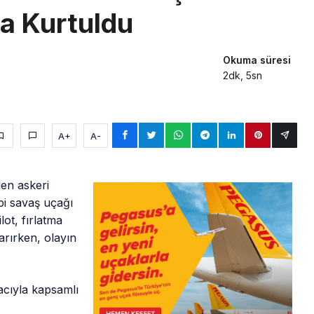
la Kurtuldu
Okuma süresi
2dk, 5sn
A+
A-
en askeri
pi savaş uçağı
lot, fırlatma
rırken, olayın
acıyla kapsamlı