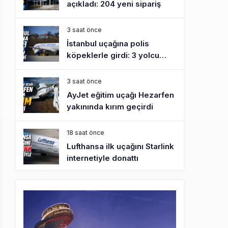
açıkladı: 204 yeni sipariş
3 saat önce
İstanbul uçağına polis
köpeklerle girdi: 3 yolcu
indirildi
3 saat önce
AyJet eğitim uçağı Hezarfen
yakınında kırım geçirdi
18 saat önce
Lufthansa ilk uçağını Starlink
internetiyle donattı
19 saat önce
Norwegian Uçağına Polis
Müdahalesi