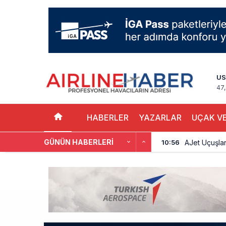
US
47,
HABERLER
YAZARLAR
UÇAK VE
GÜNÜN HABERLERI
AJet Uçuşlar
10:56
Airbus Temmu
10:00
İstanbul uçağı
9:13
AyJet eğitim 
8:50
Lufthansa ilk
18:00