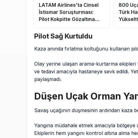
LATAM Airlines’ta Cinsel
800 Uçak
İstismar Soruşturması:
Türk Hav
Pilot Kokpitte Gözaltına
Yükseltt
Alındı
Pilot Sağ Kurtuldu
Kaza anında fırlatma koltuğunu kullanan pilotu
Olay yerine ulaşan arama-kurtarma ekipleri t
ve tedavi amacıyla hastaneye sevk edildi. Yetki
paylaşmadı.
Düşen Uçak Orman Yan
Savaş uçağının düşmesinin ardından kaza böl
Yangına müdahale etmek amacıyla bölgeye çok 
Ekiplerin hem yangını kontrol altına alma h