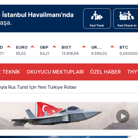
D
EURO
GBP
BIST
GR.
BTC
ALTIN
71
55,02
64,21
13.818,66
6.599,02
0,000000
 TEKNİK
OKUYUCU MEKTUPLARI
ÖZEL HABER
THY’
ıyla Rus Turist İçin Yeni Türkiye Rotası
z bilançosunu açıkladı: 204 yeni sipariş
na polis köpeklerle girdi: 3 yolcu indirildi
uçağı Hezarfen yakınında kırım geçirdi
 uçağını Starlink internetiyle donattı