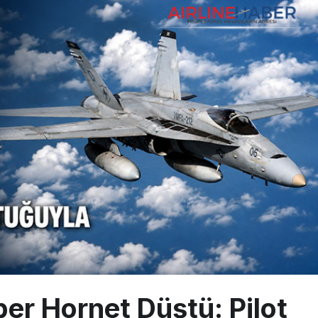
çağına Polis Müdahalesi
ays A380 seferlerini yüzde 28 azaltıyor
akım uçağına girdi: Uyurken yakalandı
er Hornet Düştü: Pilot