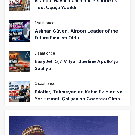
İstanbul Havalimanı’nın 4. Pistinde İlk
Test Uçuşu Yapıldı
1 saat önce
Aslıhan Güven, Airport Leader of the
Future Finalisti Oldu
2 saat önce
EasyJet, 5,7 Milyar Sterline Apollo’ya
Satılıyor
3 saat önce
Pilotlar, Teknisyenler, Kabin Ekipleri ve
Yer Hizmeti Çalışanları Gazeteci Olmaya
Çalışıyor!
6 saat önce
BookingAgora’dan Dubai’ye iki FAM Trip