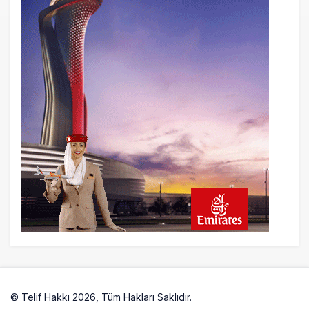
8 saat önce
AJet Uçuşlarıyla Rus Turist İçin Yeni
Türkiye Rotası
9 saat önce
Airbus Temmuz bilançosunu açıkladı:
204 yeni sipariş
9 saat önce
İstanbul uçağına polis köpeklerle girdi: 3
yolcu indirildi
10 saat önce
AyJet eğitim uçağı Hezarfen yakınında
kırım geçirdi
© Telif Hakkı 2026, Tüm Hakları Saklıdır.
Artelio