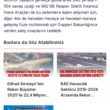
Kontrol Yasasını gerekçe göstererek BAE’ye ikisi F-
35A savaş uçağı ve MQ-9B Reaper Silahlı İnsansız
Hava Araçları ile bu sistemlere ilişkin ekipman için,
diğer ikisi de havadan-havaya ve havadan-karaya
gelişmiş füze mühimmatı için Dışişleri Bakanlığınca
verilen satış onaylarını reddetti.
Bunlara da Göz Atabilirsiniz
Etihad Airways’ten
BAE Havacılık
Rekor Büyüme:
Sektörü 2015-2024
2025’te 22,4 Milyon
Arasında Rekor
Yolcu Taşıdı
Büyüme Kaydetti