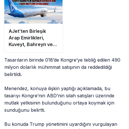
AJet’ten Birleşik
Arap Emirlikleri,
Kuveyt, Bahreyn ve
Dammam Seferleri
İçin Esnek Biletleme
Tasarıların birinde 018’de Kongre’ye tebliğ edilen 490
Uygulaması
milyon dolarlık mühimmat satışının da reddedildiği
belirtildi.
Menendez, konuya ilişkin yaptığı açıklamada, bu
tasarıyı Kongre’nin ABD’nin silah satışları üzerinde
mutlak yetkisinin bulunduğunu ortaya koymak için
sunduğunu belirtti.
Bu konuda Trump yönetimini uyardığını vurgulayan