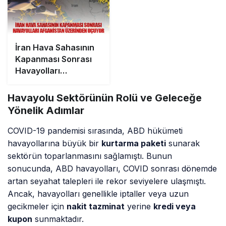
İran Hava Sahasının
Kapanması Sonrası
Havayolları
Afganistan
Üzerinden Uçuyor
Havayolu Sektörünün Rolü ve Geleceğe
Yönelik Adımlar
COVID-19 pandemisi sırasında, ABD hükümeti
havayollarına büyük bir
kurtarma paketi
sunarak
sektörün toparlanmasını sağlamıştı. Bunun
sonucunda, ABD havayolları, COVID sonrası dönemde
artan seyahat talepleri ile rekor seviyelere ulaşmıştı.
Ancak, havayolları genellikle iptaller veya uzun
gecikmeler için
nakit tazminat
yerine
kredi veya
kupon
sunmaktadır.