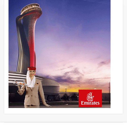
Çiti aştı, bakım uçağına girdi: Uyurken
yakalandı
20 saat önce
İki hayalet uçak, iki farklı görev: F-117 ve
B-2
21 saat önce
THY ve Pegasus Dünyanın En Değerli
Havayolları Arasında
22 saat önce
Fly Baghdad ABD yaptırım listesinden
çıkarıldı
23 saat önce
Elektrikli uçaklar Avrupa’da kısa rotalara
hazırlanıyor