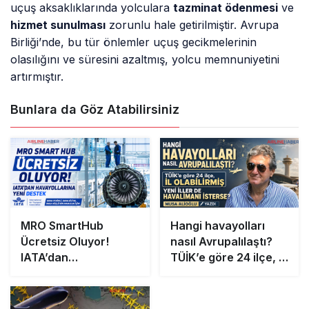
uçuş aksaklıklarında yolculara
tazminat ödenmesi
ve
hizmet sunulması
zorunlu hale getirilmiştir. Avrupa
Birliği’nde, bu tür önlemler uçuş gecikmelerinin
olasılığını ve süresini azaltmış, yolcu memnuniyetini
artırmıştır.
Bunlara da Göz Atabilirsiniz
MRO SmartHub
Hangi havayolları
Ücretsiz Oluyor!
nasıl Avrupalılaştı?
IATA’dan
TÜİK’e göre 24 ilçe, il
Havayollarına Yeni
olabilirmiş Yeni iller
Destek
de havalimanı
isterse?