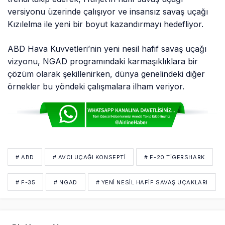
versiyonu üzerinde çalışıyor ve insansız savaş uçağı
Kızılelma ile yeni bir boyut kazandırmayı hedefliyor.
ABD Hava Kuvvetleri’nin yeni nesil hafif savaş uçağı
vizyonu, NGAD programındaki karmaşıklıklara bir
çözüm olarak şekillenirken, dünya genelindeki diğer
örnekler bu yöndeki çalışmalara ilham veriyor.
# ABD
# AVCI UÇAĞI KONSEPTI
# F-20 TIGERSHARK
# F-35
# NGAD
# YENI NESIL HAFIF SAVAŞ UÇAKLARI