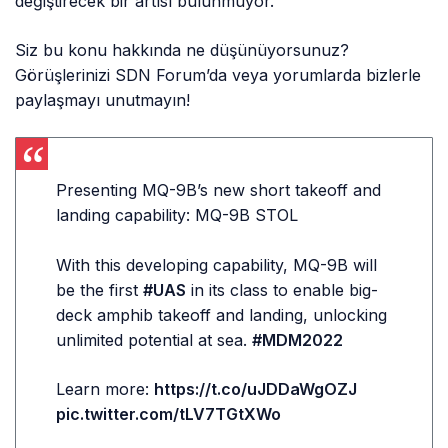
değiştirecek bir artısı bulunmuyor.
Siz bu konu hakkında ne düşünüyorsunuz?
Görüşlerinizi SDN Forum’da veya yorumlarda bizlerle
paylaşmayı unutmayın!
Presenting MQ-9B’s new short takeoff and
landing capability: MQ-9B STOL
With this developing capability, MQ-9B will
be the first
#UAS
in its class to enable big-
deck amphib takeoff and landing, unlocking
unlimited potential at sea.
#MDM2022
Learn more:
https://t.co/uJDDaWgOZJ
pic.twitter.com/tLV7TGtXWo