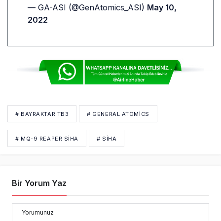
— GA-ASI (@GenAtomics_ASI)
May 10,
2022
# BAYRAKTAR TB3
# GENERAL ATOMICS
# MQ-9 REAPER SİHA
# SİHA
Bir Yorum Yaz
Yorumunuz