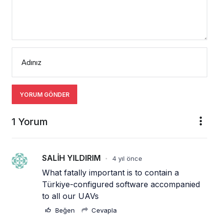
Adınız
YORUM GÖNDER
1 Yorum
SALİH YILDIRIM
4 yıl önce
•
What fatally important is to contain a 
Türkiye-configured software accompanied 
to all our UAVs
Beğen
Cevapla