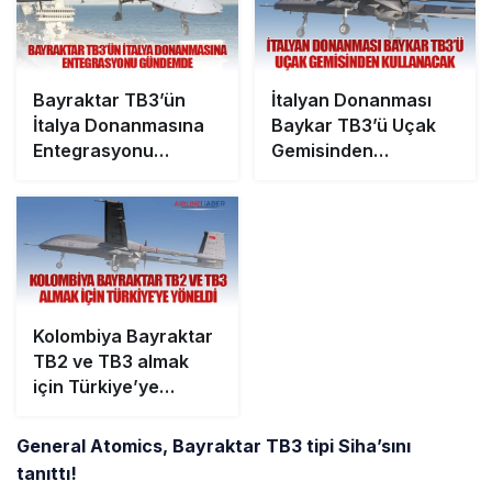
Bayraktar TB3’ün
İtalyan Donanması
İtalya Donanmasına
Baykar TB3’ü Uçak
Entegrasyonu
Gemisinden
Gündemde
Kullanacak
Kolombiya Bayraktar
TB2 ve TB3 almak
için Türkiye’ye
yöneldi
General Atomics, Bayraktar TB3 tipi Siha’sını
tanıttı!