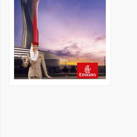
22 saat önce
SunExpress Günlük Yolcu
Rekorunu 72 Bin 340’a
Çıkardı
23 saat önce
İstanbul Havalimanı’nın 4.
Pistinde İlk Test Uçuşu
Yapıldı
23 saat önce
Aslıhan Güven, Airport
Leader of the Future Finalisti
Oldu