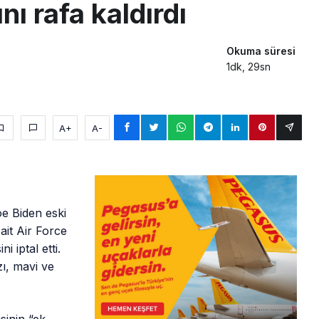
ı rafa kaldırdı
Okuma süresi
1dk, 29sn
A+
A-
oe Biden eski
it Air Force
i iptal etti.
ı, mavi ve