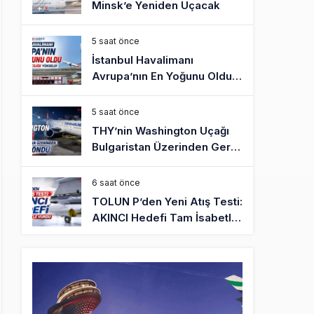
Minsk’e Yeniden Uçacak
5 saat önce
İstanbul Havalimanı
Avrupa’nın En Yoğunu Oldu,
Dünyada 7’nciliğe Yükseldi
5 saat önce
THY’nin Washington Uçağı
Bulgaristan Üzerinden Geri
Döndü
6 saat önce
TOLUN P’den Yeni Atış Testi:
AKINCI Hedefi Tam İsabetle
Vurdu
6 saat önce
Türkiye’nin Milli Motor
Projelerinde Yeni Dönem:
TEI TEKNOLOJİ Kuruldu