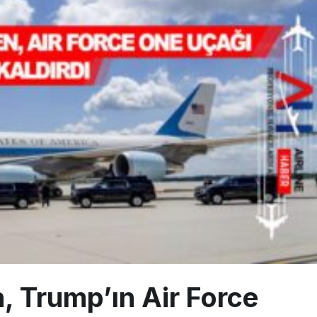
 Milli Motor Projelerinde Yeni Dönem: TEI TEKNOLOJİ Kuruldu
Günlük Yolcu Rekorunu 72 Bin 340’a Çıkardı
limanı’nın 4. Pistinde İlk Test Uçuşu Yapıldı
, Trump’ın Air Force