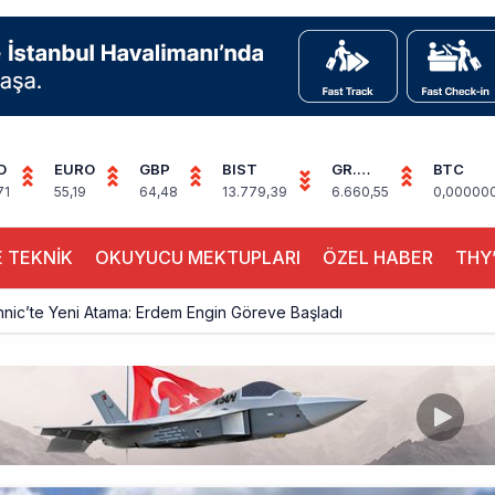
D
EURO
GBP
BIST
GR.
BTC
ALTIN
71
55,19
64,48
13.779,39
6.660,55
0,00000
 TEKNİK
OKUYUCU MEKTUPLARI
ÖZEL HABER
THY’
hnic’te Yeni Atama: Erdem Engin Göreve Başladı
k 4,5 Yıl Sonra Minsk’e Yeniden Uçacak
alimanı Avrupa’nın En Yoğunu Oldu, Dünyada 7’nciliğe Yükseldi
ington Uçağı Bulgaristan Üzerinden Geri Döndü
 Yeni Atış Testi: AKINCI Hedefi Tam İsabetle Vurdu