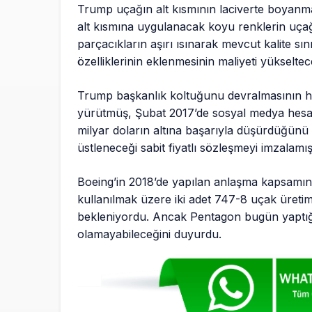
Trump uçağın alt kısmının laciverte boyanma
alt kısmına uygulanacak koyu renklerin uçağı
parçacıkların aşırı ısınarak mevcut kalite sın
özelliklerinin eklenmesinin maliyeti yükseltec
Trump başkanlık koltuğunu devralmasının he
yürütmüş, Şubat 2017’de sosyal medya hesab
milyar doların altına başarıyla düşürdüğün
üstleneceği sabit fiyatlı sözleşmeyi imzalamışt
Boeing’in 2018’de yapılan anlaşma kapsamınd
kullanılmak üzere iki adet 747-8 uçak üretimi
bekleniyordu. Ancak Pentagon bugün yaptığı
olamayabileceğini duyurdu.