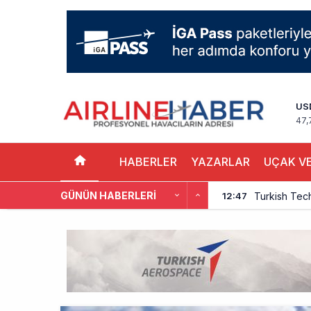
US
47,
HABERLER
YAZARLAR
UÇAK VE
GÜNÜN HABERLERI
Turkish Tec
12:47
THY, Yaklaşı
12:18
İstanbul Hav
11:58
THY’nin Wash
11:13
TOLUN P’den
10:48