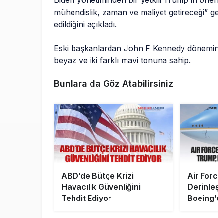
Biden yönetiminden bir yetkili Trump’ın öneri
mühendislik, zaman ve maliyet getireceği” ge
edildiğini açıkladı.
Eski başkanlardan John F Kennedy dönemind
beyaz ve iki farklı mavi tonuna sahip.
Bunlara da Göz Atabilirsiniz
ABD’de Bütçe Krizi
Air Forc
Havacılık Güvenliğini
Derinle
Tehdit Ediyor
Boeing’