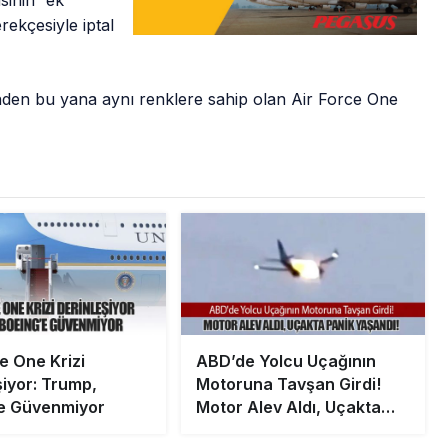
sinin “ek
rekçesiyle iptal
en bu yana aynı renklere sahip olan Air Force One
e One Krizi
ABD’de Yolcu Uçağının
şiyor: Trump,
Motoruna Tavşan Girdi!
e Güvenmiyor
Motor Alev Aldı, Uçakta
Panik Yaşandı!