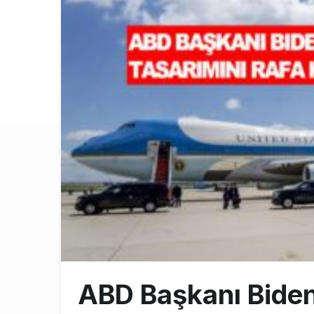
Türkiye’nin
10:26
SunExpress 
18:40
İstanbul Hava
17:59
ABD Başkanı Biden