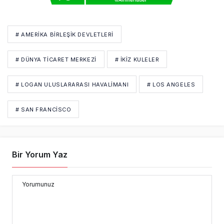
# AMERIKA BIRLEŞIK DEVLETLERI
# DÜNYA TICARET MERKEZI
# IKIZ KULELER
# LOGAN ULUSLARARASI HAVALIMANI
# LOS ANGELES
# SAN FRANCISCO
Bir Yorum Yaz
Yorumunuz