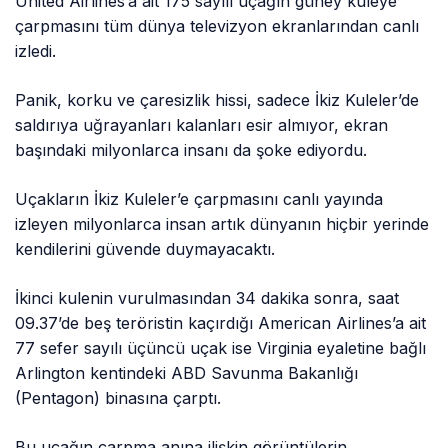
United Airlines’a ait 175 sayılı uçağın güney kuleye
çarpmasını tüm dünya televizyon ekranlarından canlı
izledi.
Panik, korku ve çaresizlik hissi, sadece İkiz Kuleler’de
saldırıya uğrayanları kalanları esir almıyor, ekran
başındaki milyonlarca insanı da şoke ediyordu.
Uçakların İkiz Kuleler’e çarpmasını canlı yayında
izleyen milyonlarca insan artık dünyanın hiçbir yerinde
kendilerini güvende duymayacaktı.
İkinci kulenin vurulmasından 34 dakika sonra, saat
09.37’de beş teröristin kaçırdığı American Airlines’a ait
77 sefer sayılı üçüncü uçak ise Virginia eyaletine bağlı
Arlington kentindeki ABD Savunma Bakanlığı
(Pentagon) binasına çarptı.
Bu uçağın çarpma anına ilişkin görüntülerin