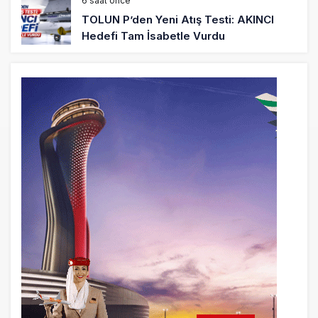
6 saat önce
TOLUN P’den Yeni Atış Testi: AKINCI
Hedefi Tam İsabetle Vurdu
6 saat önce
Türkiye’nin Milli Motor Projelerinde Yeni
Dönem: TEI TEKNOLOJİ Kuruldu
22 saat önce
SunExpress Günlük Yolcu Rekorunu 72
Bin 340’a Çıkardı
23 saat önce
İstanbul Havalimanı’nın 4. Pistinde İlk
Test Uçuşu Yapıldı
23 saat önce
Aslıhan Güven, Airport Leader of the