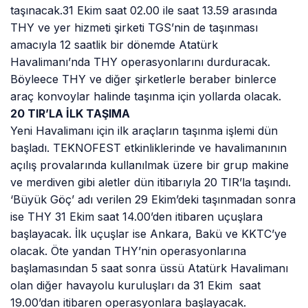
taşınacak.31 Ekim saat 02.00 ile saat 13.59 arasında
THY ve yer hizmeti şirketi TGS’nin de taşınması
amacıyla 12 saatlik bir dönemde Atatürk
Havalimanı’nda THY operasyonlarını durduracak.
Böyleece THY ve diğer şirketlerle beraber binlerce
araç konvoylar halinde taşınma için yollarda olacak.
20 TIR’LA İLK TAŞIMA
Yeni Havalimanı için ilk araçların taşınma işlemi dün
başladı. TEKNOFEST etkinliklerinde ve havalimanının
açılış provalarında kullanılmak üzere bir grup makine
ve merdiven gibi aletler dün itibarıyla 20 TIR’la taşındı.
‘Büyük Göç’ adı verilen 29 Ekim’deki taşınmadan sonra
ise THY 31 Ekim saat 14.00’den itibaren uçuşlara
başlayacak. İlk uçuşlar ise Ankara, Bakü ve KKTC’ye
olacak. Öte yandan THY’nin operasyonlarına
başlamasından 5 saat sonra üssü Atatürk Havalimanı
olan diğer havayolu kuruluşları da 31 Ekim saat
19.00’dan itibaren operasyonlara başlayacak.