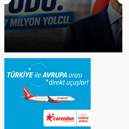
Cebu Pacific Uçağı Kalkış Öncesi Pistten
Çıktı, Uçuşlar Durdu