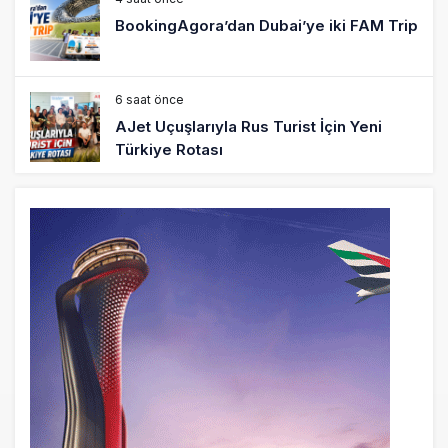
BookingAgora’dan Dubai’ye iki FAM Trip
6 saat önce
AJet Uçuşlarıyla Rus Turist İçin Yeni
Türkiye Rotası
7 saat önce
Airbus Temmuz bilançosunu açıkladı:
204 yeni sipariş
8 saat önce
İstanbul uçağına polis köpeklerle girdi: 3
yolcu indirildi
8 saat önce
AyJet eğitim uçağı Hezarfen yakınında