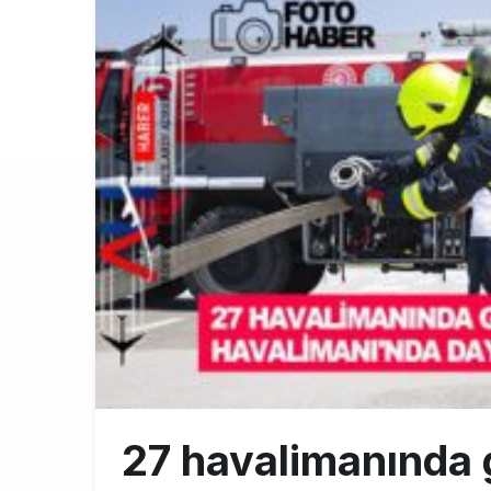
THY’nin gelir
10:18
Pegasus, söz
9:42
Kolombiya, 2 
9:15
DHL uçağı hav
8:37
27 havalimanında 