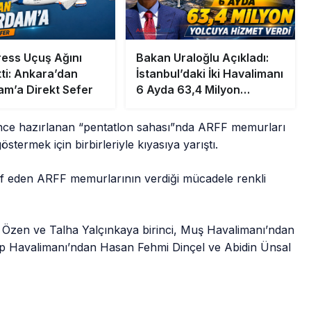
ess Uçuş Ağını
Bakan Uraloğlu Açıkladı:
tti: Ankara’dan
İstanbul’daki İki Havalimanı
am’a Direkt Sefer
6 Ayda 63,4 Milyon
Yolcuya Hizmet Verdi
e hazırlanan “pentatlon sahası”nda ARFF memurları
stermek için birbirleriyle kıyasıya yarıştı.
arf eden ARFF memurlarının verdiği mücadele renkli
zen ve Talha Yalçınkaya birinci, Muş Havalimanı’ndan
op Havalimanı’ndan Hasan Fehmi Dinçel ve Abidin Ünsal