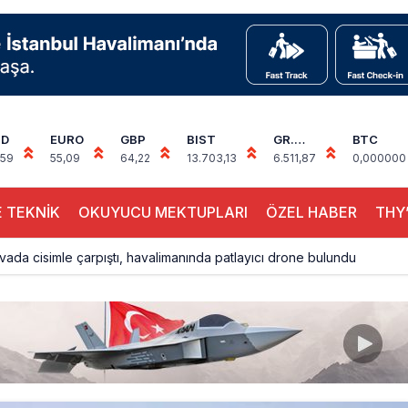
SD
EURO
GBP
BIST
GR.
BTC
ALTIN
,59
55,09
64,22
13.703,13
6.511,87
0,000000
 TEKNİK
OKUYUCU MEKTUPLARI
ÖZEL HABER
THY’
ada cisimle çarpıştı, havalimanında patlayıcı drone bulundu
 9’un ikinci kademesi Ay’a çarptı
siplin: Kabin Ekipleri Nasıl Yolcu Olur?
inal memurlarından can kurtaran hamle
 İçi Biletlerde Yüzde 30 İndirim