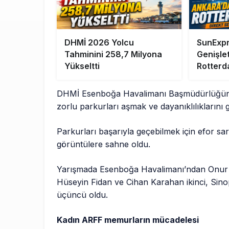
DHMİ 2026 Yolcu
SunExpr
Tahminini 258,7 Milyona
Genişle
Yükseltti
Rotterd
DHMİ Esenboğa Havalimanı Başmüdürlüğünc
zorlu parkurları aşmak ve dayanıklılıklarını gö
Parkurları başarıyla geçebilmek için efor s
görüntülere sahne oldu.
Yarışmada Esenboğa Havalimanı’ndan Onur Ö
Hüseyin Fidan ve Cihan Karahan ikinci, Sin
üçüncü oldu.
Kadın ARFF memurların mücadelesi