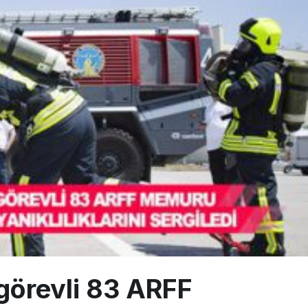
i yüzde 20 arttı, net kârı yüzde 71 düştü
leşme süreçlerinde Draftwise’ı kullanacak
KC-390 Millennium için Embraer ile anlaştı
ada cisimle çarpıştı, havalimanında patlayıcı drone bulundu
görevli 83 ARFF