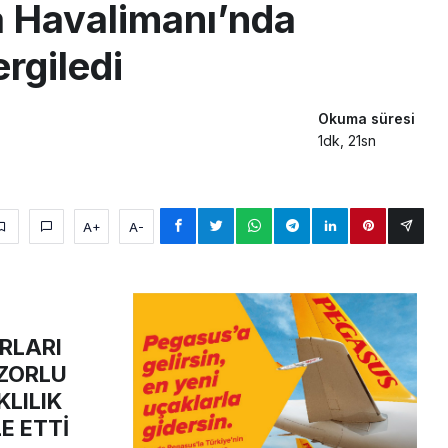
 Havalimanı’nda
ergiledi
Okuma süresi
1dk, 21sn
A+
A-
RLARI
ZORLU
LILIK
E ETTİ