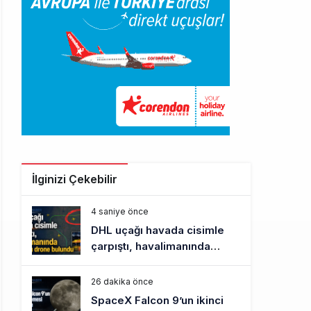
İlginizi Çekebilir
4 saniye önce
DHL uçağı havada cisimle
çarpıştı, havalimanında
patlayıcı drone bulundu
26 dakika önce
SpaceX Falcon 9’un ikinci