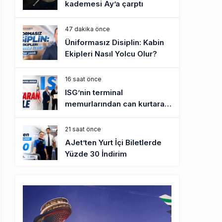
kademesi Ay’a çarptı
47 dakika önce
Üniformasız Disiplin: Kabin
Ekipleri Nasıl Yolcu Olur?
16 saat önce
ISG’nin terminal
memurlarından can kurtaran
hamle
21 saat önce
AJet’ten Yurt İçi Biletlerde
Yüzde 30 İndirim
22 saat önce
THY’nin geliri yüzde 20 arttı,
net kârı yüzde 71 düştü