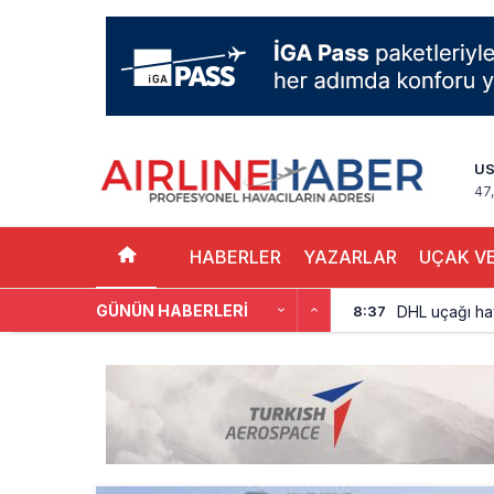
U
47
HABERLER
YAZARLAR
UÇAK VE
DHL uçağı hav
8:37
GÜNÜN HABERLERI
SpaceX Falcon
8:11
Üniformasız Di
7:50
ISG’nin term
16:20
AJet’ten Yurt
11:41