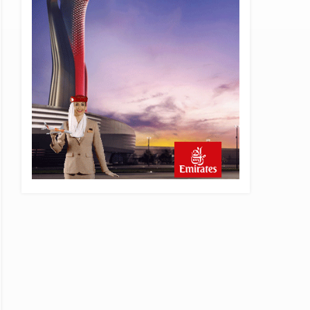
23 saat önce
Pegasus, sözleşme
süreçlerinde Draftwise’ı
kullanacak
23 saat önce
Kolombiya, 2 KC-390
Millennium için Embraer ile
anlaştı