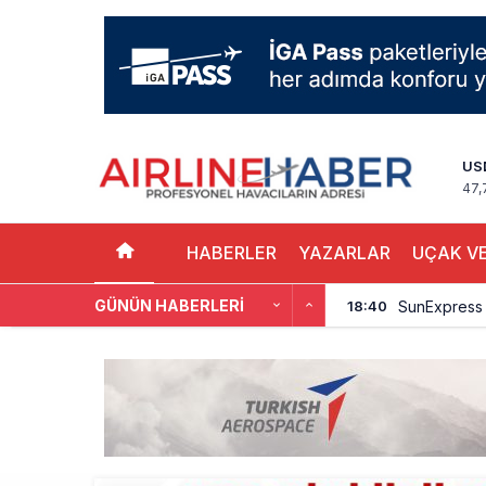
US
47,
HABERLER
YAZARLAR
UÇAK VE
GÜNÜN HABERLERI
SunExpress 
18:40
İstanbul Hava
17:59
Aslıhan Güven
17:11
EasyJet, 5,7 
16:27
Pilotlar, Te
15:26