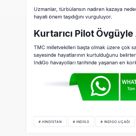
Uzmanlar, türbülansın nadiren kazaya nede
hayati önem taşıdığını vurguluyor.
Kurtarıcı Pilot Övgüyle 
TMC milletvekilleri başta olmak üzere çok sa
sayesinde hayatlarının kurtulduğunu belirte
IndiGo havayolları tarihinde yaşanan en kork
# HINDISTAN
# INDIGO
# INDIGO UÇAĞI