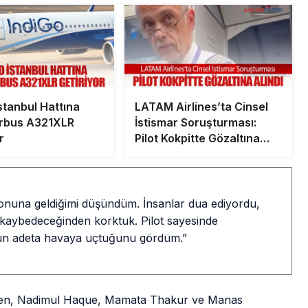
stanbul Hattına
LATAM Airlines’ta Cinsel
Airbus A321XLR
İstismar Soruşturması:
r
Pilot Kokpitte Gözaltına
Alındı
sonuna geldiğimi düşündüm. İnsanlar dua ediyordu,
ü kaybedeceğinden korktuk. Pilot sayesinde
nun adeta havaya uçtuğunu gördüm.”
ien, Nadimul Haque, Mamata Thakur ve Manas