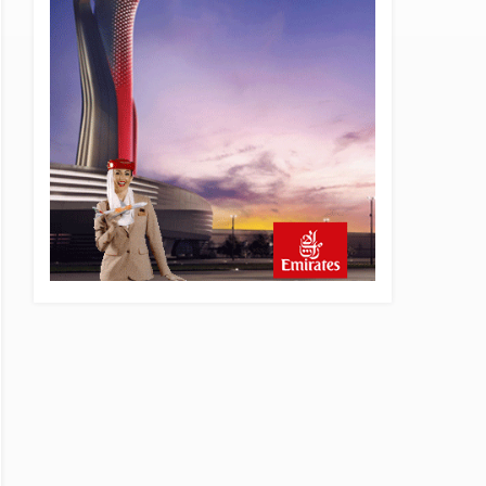
19 saat önce
AJet Uçuşlarıyla Rus Turist
İçin Yeni Türkiye Rotası
20 saat önce
Airbus Temmuz bilançosunu
açıkladı: 204 yeni sipariş
21 saat önce
İstanbul uçağına polis
köpeklerle girdi: 3 yolcu
indirildi
21 saat önce
AyJet eğitim uçağı Hezarfen
yakınında kırım geçirdi