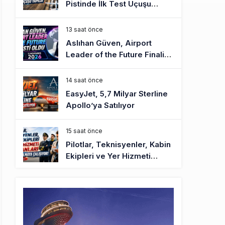
Pistinde İlk Test Uçuşu
Yapıldı
13 saat önce
Aslıhan Güven, Airport
Leader of the Future Finalisti
Oldu
14 saat önce
EasyJet, 5,7 Milyar Sterline
Apollo’ya Satılıyor
15 saat önce
Pilotlar, Teknisyenler, Kabin
Ekipleri ve Yer Hizmeti
Çalışanları Gazeteci Olmaya
Çalışıyor!
17 saat önce
BookingAgora’dan Dubai’ye
iki FAM Trip