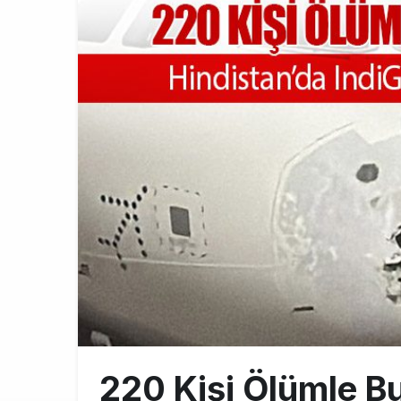
BookingAgor
12:58
AJet Uçuşlar
10:56
Airbus Temmu
10:00
220 Kişi Ölümle B