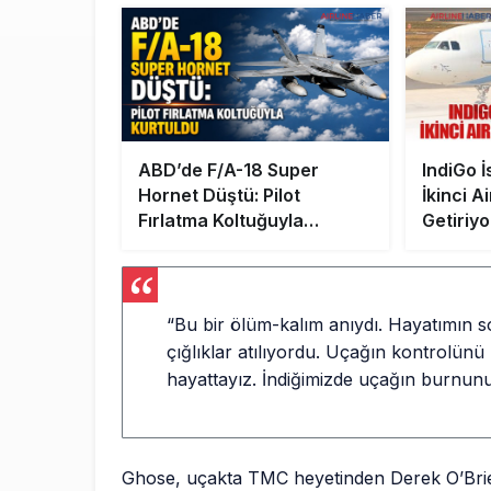
ABD’de F/A-18 Super
IndiGo İ
Hornet Düştü: Pilot
İkinci 
Fırlatma Koltuğuyla
Getiriyo
Kurtuldu
“Bu bir ölüm-kalım anıydı. Hayatımın 
çığlıklar atılıyordu. Uçağın kontrolün
hayattayız. İndiğimizde uçağın burnu
Ghose, uçakta TMC heyetinden Derek O’Br