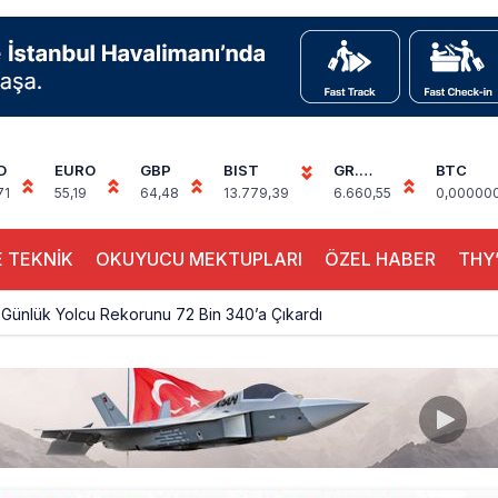
D
EURO
GBP
BIST
GR.
BTC
ALTIN
71
55,19
64,48
13.779,39
6.660,55
0,00000
 TEKNİK
OKUYUCU MEKTUPLARI
ÖZEL HABER
THY’
Günlük Yolcu Rekorunu 72 Bin 340’a Çıkardı
limanı’nın 4. Pistinde İlk Test Uçuşu Yapıldı
, Airport Leader of the Future Finalisti Oldu
Milyar Sterline Apollo’ya Satılıyor
knisyenler, Kabin Ekipleri ve Yer Hizmeti Çalışanları Gazeteci Olmaya Ç