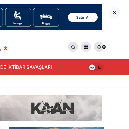
0
0
DE İKTİDAR SAVAŞLARI
alışıyor!