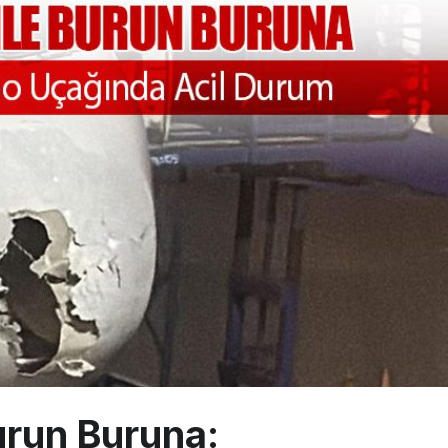
a’dan Dubai’ye iki FAM Trip
ıyla Rus Turist İçin Yeni Türkiye Rotası
z bilançosunu açıkladı: 204 yeni sipariş
urun Buruna: