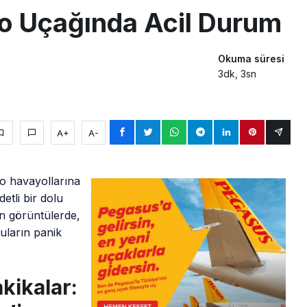
Go Uçağında Acil Durum
Okuma süresi
3dk, 3sn
A+
A-
Go havayollarına
detli bir dolu
an görüntülerde,
cuların panik
kikalar: