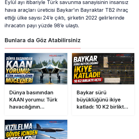
Eylül ayı itibariyle Türk savunma sanayisinin insansız
hava araçları üreticisi Baykar’ın Bayraktar TB2 ihraç
ettiği ülke sayısı 24’e çıktı, şirketin 2022 gelirlerinde
ihracatın payı yüzde 98’e ulaştı.
Bunlara da Göz Atabilirsiniz
Dünya basınından
Baykar sürü
KAAN yorumu: Türk
büyüklüğünü ikiye
havacılığının
katladı: 10 K2 birlikte
mücevheri
uçtu