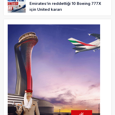
Emirates’in reddettiği 10 Boeing 777X
için United kararı
4 saat önce
DHL uçağı havada cisimle çarpıştı,
havalimanında patlayıcı drone bulundu
5 saat önce
SpaceX Falcon 9’un ikinci kademesi
Ay’a çarptı
5 saat önce
Üniformasız Disiplin: Kabin Ekipleri Nasıl
Yolcu Olur?
21 saat önce
ISG’nin terminal memurlarından can
kurtaran hamle