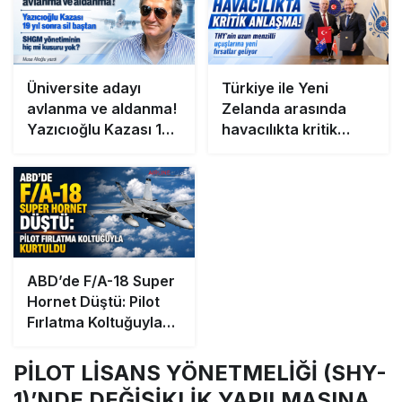
Üniversite adayı
Türkiye ile Yeni
avlanma ve aldanma!
Zelanda arasında
Yazıcıoğlu Kazası 19
havacılıkta kritik
yıl sonra sil baştan
anlaşma! THY’nin
SHGM yönetiminin hiç
uzun menzilli
mi kusuru yok?
uçuşlarına yeni
fırsatlar geliyor
ABD’de F/A-18 Super
Hornet Düştü: Pilot
Fırlatma Koltuğuyla
Kurtuldu
PİLOT LİSANS YÖNETMELİĞİ (SHY-
1)’NDE DEĞİŞİKLİK YAPILMASINA