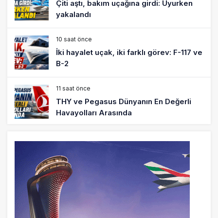
Çiti aştı, bakım uçağına girdi: Uyurken
yakalandı
10 saat önce
İki hayalet uçak, iki farklı görev: F-117 ve
B-2
11 saat önce
THY ve Pegasus Dünyanın En Değerli
Havayolları Arasında
12 saat önce
Fly Baghdad ABD yaptırım listesinden
çıkarıldı
13 saat önce
Elektrikli uçaklar Avrupa’da kısa rotalara
hazırlanıyor