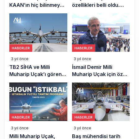
KAAN’ın hiç bilinmeyen
özellikleri belli oldu.
özelliği ortaya çıktı!
Milli Muharip Uçak’ta
kullanılacak
HABERLER
HABERLER
3 yıl önce
3 yıl önce
TB2 SİHA ve Milli
İsmail Demir Milli
Muharip Uçak’ı gören
Muharip Uçak için özel
Avrupa ülkesi
açıklamalarda bulundu
‘endişemiz var’ diyerek
Türkiye’ye teklif yaptı
HABERLER
HABERLER
3 yıl önce
3 yıl önce
Milli Muharip Uçak,
Baş mühendisi tarih