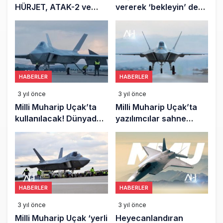
HÜRJET, ATAK-2 ve
vererek ‘bekleyin’ dedi:
ANKA-3 gövde
Milli Muharip Uçak
gösterisine çıkıyor
sürprize hazırlanıyor
HABERLER
HABERLER
3 yıl önce
3 yıl önce
Milli Muharip Uçak’ta
Milli Muharip Uçak’ta
kullanılacak! Dünyada
yazılımcılar sahne
sadece 4 ülke
alıyor
üretebiliyor
HABERLER
HABERLER
3 yıl önce
3 yıl önce
Milli Muharip Uçak ‘yerli
Heyecanlandıran